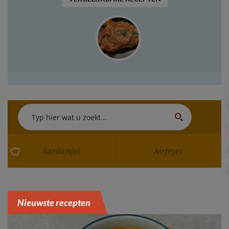
VERGELIJKBARE RECEPTEN
Aardappel
Airfryer
Nieuwste recepten