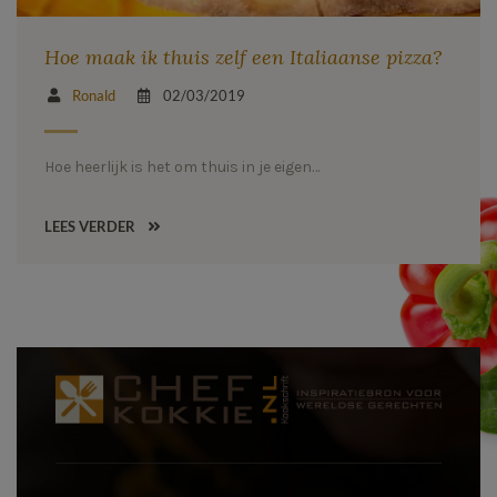
Hoe maak ik thuis zelf een Italiaanse pizza?
Ronald
02/03/2019
Hoe heerlijk is het om thuis in je eigen…
LEES VERDER